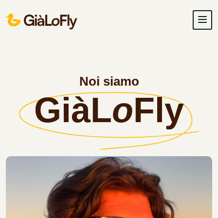
Noi siamo
GiàL
o
Fly